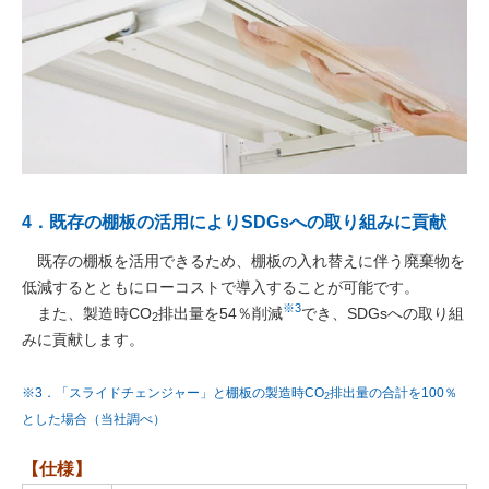
4．既存の棚板の活用によりSDGsへの取り組みに貢献
既存の棚板を活用できるため、棚板の入れ替えに伴う廃棄物を
低減するとともにローコストで導入することが可能です。
※3
また、製造時CO
排出量を54％削減
でき、SDGsへの取り組
2
みに貢献します。
※3．「スライドチェンジャー」と棚板の製造時CO
排出量の合計を100％
2
とした場合（当社調べ）
【仕様】