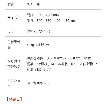
材質
スチール
間口：900、1200mm
サイズ
奥行：300、350、400、450mm
カラー
WH（ホワイト）
耐荷重性
50kg（棚板1枚）
能
陳列棚本体：タテヤマゴンドラKZ型・KS型
取り付け
棚板：KV棚板、NE-CR棚板、KZエンド枠用CR
可能製品
棚板（特注対応）
オプショ
SLC背面ネット
ン
【発売日】