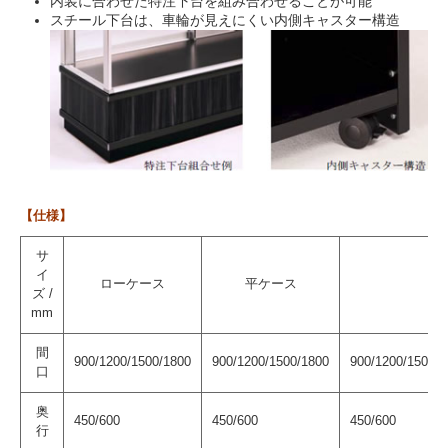
内装に合わせた特注下台を組み合わせることが可能
スチール下台は、車輪が見えにくい内側キャスター構造
【仕様】
サ
イ
ローケース
平ケース
ズ /
mm
間
900/1200/1500/1800
900/1200/1500/1800
900/1200/1500/1
口
奥
450/600
450/600
450/600
行