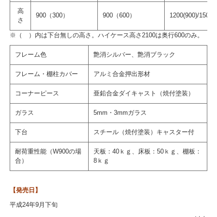
高
900（300）
900（600）
1200(900)/1500
さ
※（ ）内は下台無しの高さ。ハイケース高さ2100は奥行600のみ。
フレーム色
艶消シルバー、艶消ブラック
フレーム・棚柱カバー
アルミ合金押出形材
コーナーピース
亜鉛合金ダイキャスト（焼付塗装）
ガラス
5mm・3mmガラス
下台
スチール（焼付塗装）キャスター付
耐荷重性能（W900の場
天板：40ｋｇ、床板：50ｋｇ、棚板：
合）
8ｋｇ
【発売日】
平成24年9月下旬